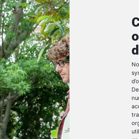
C
o
d
No
sy
d’
De
nu
ac
tr
or
ut