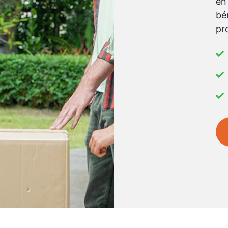
en
bé
pr